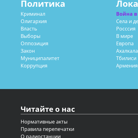
Политика
Лок
Криминал
Война в
Олигархия
Села и д
Власть
Росссия
Выборы
В мире
Оппозиция
Европа
Закон
Ахалкал
Муниципалитет
Тбилиси
Коррупция
Армения
Читайте о нас
Нормативные акты
Правила перепечатки
О радиостанции