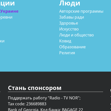
ации
Люди
 Украине
Авторские программы
еревни
Забавы ради
Здоровье
Искусство
Люди и общество
аки
Ковид
Образование
Религия
Стань спонсором
Поддержать работу "Radio - TV NOR";
Tax code: 236689883
Bank of Georgia, Код банка: BAGAGE 22