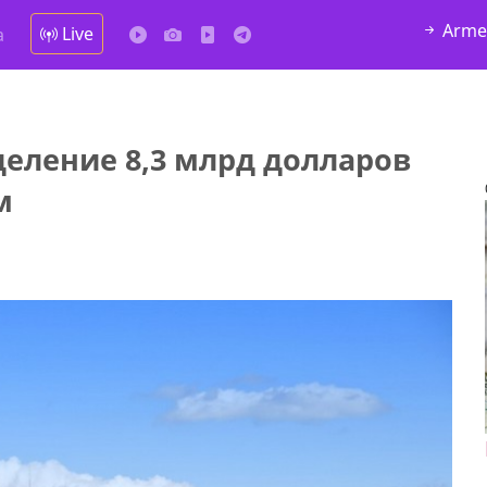
Arme
Live
а
еление 8,3 млрд долларов
м