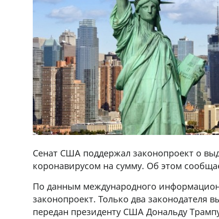
Сенат США поддержал законопроект о выд
коронавирусом на сумму. Об этом сообщае
,+995 551 08 62
В городе Ниноцминда около фастфу
cдается в аренду дом, 571 30 5
По данным международного информационн
57Whatsap/Viber
законопроект. Только два законодателя в
передан президенту США Дональду Трампу