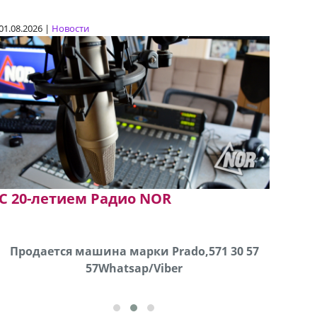
01.08.2026 |
Новости
C 20-летием Радио NOR
Продаются грабли под лощадь ,+995 551 08 62
Продается машина марки Prado,571 30 57
В горо
57Whatsap/Viber
72