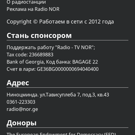
О радиостанции
Реклама на Radio NOR
Copyright © Работаем в сети с 2012 года
Стань спонсором
Поддержать работу "Radio - TV NOR";
Tax code: 236689883
Bank of Georgia, Код банка: BAGAGE 22
Счет в лари: GE36BG0000000694040400
Адрес
Ниноцминда. ул.Тависуплеба 7, под.3, кв.43
0361-223303
radio@nor.ge
Доноры
The European Endowment for Democracy (EED)