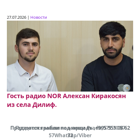
27.07.2026 |
Новости
Гость радио NOR Алексан Киракосян
из села Дилиф.
Продаются грабли под лощадь ,+995 551 08 62
Продается машина марки Prado,571 30 57
57Whatsap/Viber
72
cд