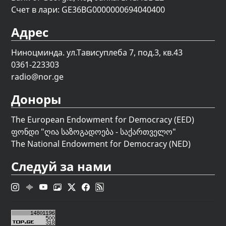
Счет в лари: GE36BG0000000694040400
Адрес
Ниноцминда. ул.Тависуплеба 7, под.3, кв.43
0361-223303
radio@nor.ge
Доноры
The European Endowment for Democracy (EED)
ფონდი "
ღია საზოგადოება - საქართველო
"
The National Endowment for Democracy (NED)
Следуй за нами