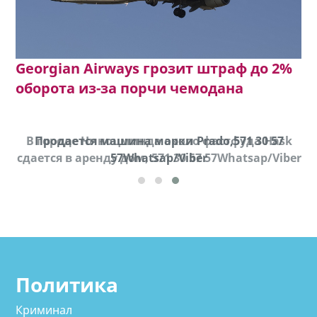
Georgian Airways грозит штраф до 2%
оборота из-за порчи чемодана
В городе Ниноцминда около фастфуда Hask
Продается машина марки Prado,571 30 57
П
cдается в аренду дом, 571 30 57 57Whatsap/Viber
57Whatsap/Viber
Политика
Криминал