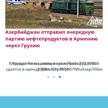
Азербайджан отправил очередную
партию нефтепродуктов в Армению
через Грузию
В городе Ниноцминда около фастфуда Hask
Продается машина марки Prado,571 30 57
П
cдается в аренду дом, 571 30 57 57Whatsap/Viber
57Whatsap/Viber