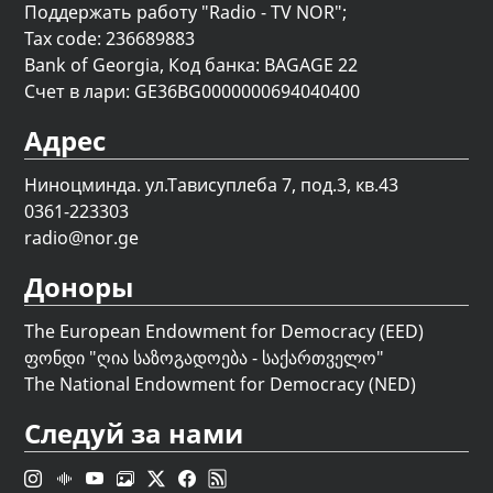
Поддержать работу "Radio - TV NOR";
Tax code: 236689883
Bank of Georgia, Код банка: BAGAGE 22
Счет в лари: GE36BG0000000694040400
Адрес
Ниноцминда. ул.Тависуплеба 7, под.3, кв.43
0361-223303
radio@nor.ge
Доноры
The European Endowment for Democracy (EED)
ფონდი "
ღია საზოგადოება - საქართველო
"
The National Endowment for Democracy (NED)
Следуй за нами