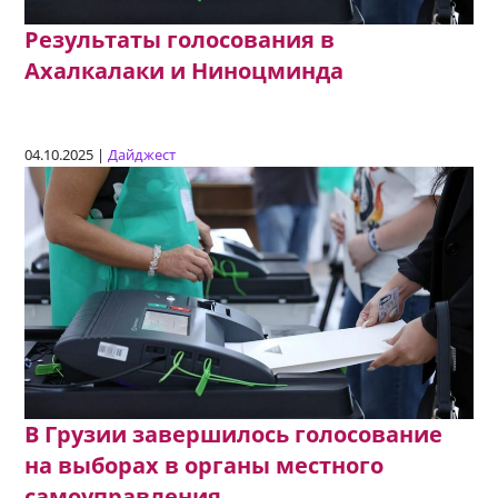
Результаты голосования в
Ахалкалаки и Ниноцминда
04.10.2025 |
Дайджест
В Грузии завершилось голосование
на выборах в органы местного
самоуправления