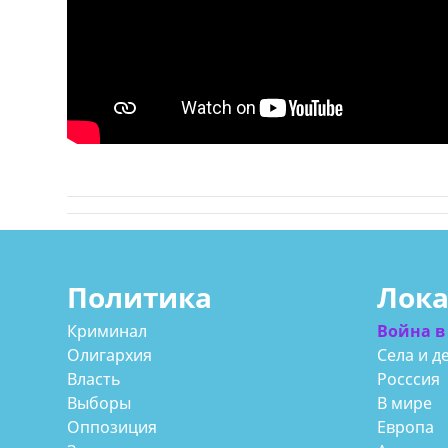
Политика
Лок
Криминал
Война в
Олигархия
Села и д
Власть
Росссия
Выборы
В мире
Оппозиция
Европа