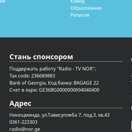
аки
Ковид
Образование
Религия
Стань спонсором
Поддержать работу "Radio - TV NOR";
Tax code: 236689883
Bank of Georgia, Код банка: BAGAGE 22
Счет в лари: GE36BG0000000694040400
Адрес
Ниноцминда. ул.Тависуплеба 7, под.3, кв.43
0361-223303
radio@nor.ge