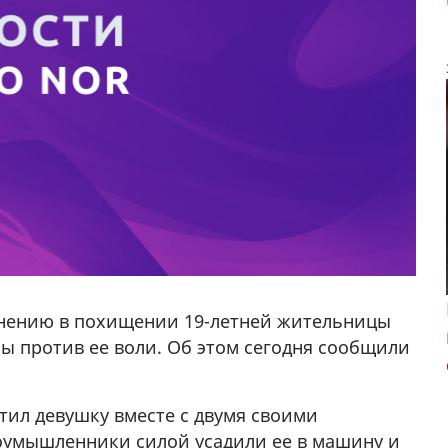
инению в похищении 19-летней жительницы
 против ее воли. Об этом сегодня сообщили
итил девушку вместе с двумя своими
у в
лоумышленники силой усадили ее в машину и