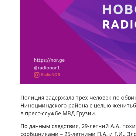
Полиция задержала трех человек по обв
Ниноцминдского района с целью женитьбы
в пресс-службе МВД Грузии.
По данным следствия, 29-летний А.А. пох
ado,571 30 57
Продается соль оптом и в розниц
сообщниками – 25-летними П.А. и Г.И.. З