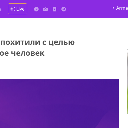
Arme
Live
а
похитили с целью
ое человек