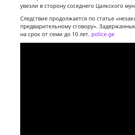
r
мешках, 500 22 47 42
увезли в сторону соседнего Цалкского му
Следствие продолжается по статье «неза
предварительному сговору». Задержанным
на срок от семи до 10 лет.
police.ge