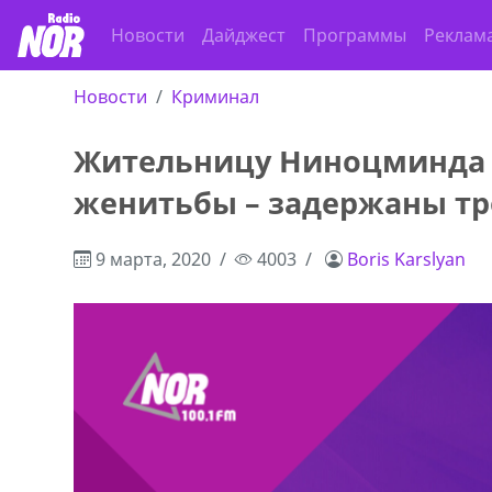
Новости
Дайджест
Программы
Реклам
Новости
Криминал
Жительницу Ниноцминда 
женитьбы – задержаны тр
9 марта, 2020
4003
Boris Karslyan