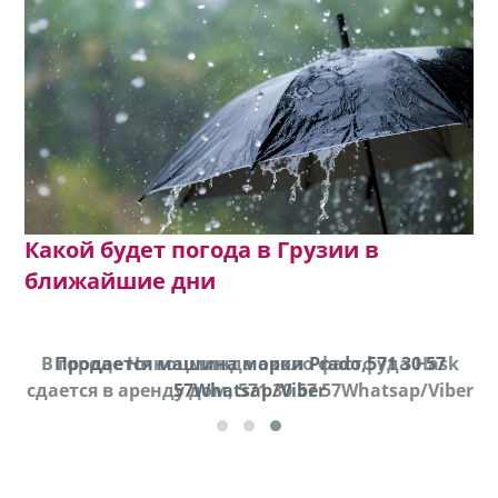
Какой будет погода в Грузии в
ближайшие дни
В городе Ниноцминда около фастфуда Hask
Продается машина марки Prado,571 30 57
П
cдается в аренду дом, 571 30 57 57Whatsap/Viber
57Whatsap/Viber