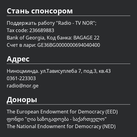
Стань спонсором
Поддержать работу "Radio - TV NOR";
Tax code: 236689883
Bank of Georgia, Код банка: BAGAGE 22
Счет в лари: GE36BG0000000694040400
Адрес
Ниноцминда. ул.Тависуплеба 7, под.3, кв.43
0361-223303
radio@nor.ge
Доноры
The European Endowment for Democracy (EED)
ფონდი "
ღია საზოგადოება - საქართველო
"
The National Endowment for Democracy (NED)