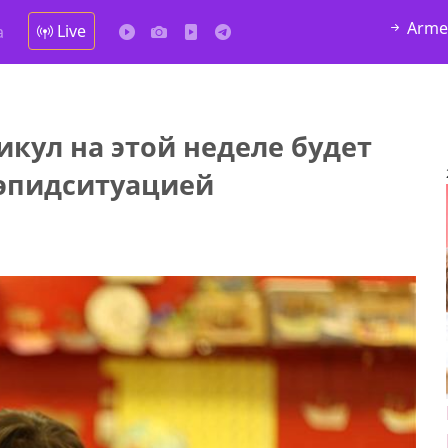
Arme
Live
а
кул на этой неделе будет
 эпидситуацией