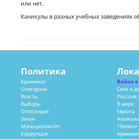
или нет.
57Whatsap/Viber
Каникулы в разных учебных заведениях об
Политика
Лок
Криминал
Война в
Олигархия
Села и д
Власть
Росссия
Выборы
В мире
Оппозиция
Европа
Закон
Ахалкал
Муниципалитет
Тбилиси
Коррупция
Армения