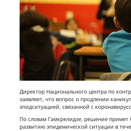
Директор Национального центра по конт
заявляет, что вопрос о продлении каникул
эпидситуацией, связанной с коронавирус
По словам Гамкрелидзе, решение примет 
развитию эпидемической ситуации в тече
Продается машина марки Prado,571