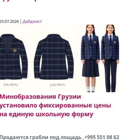
25.07.2026 |
Дайджест
Минобразования Грузии
установило фиксированные цены
на единую школьную форму
Продаются грабли под лощадь ,+995 551 08 62
В городе Ниноцминда около фастфуда Hask
Прода