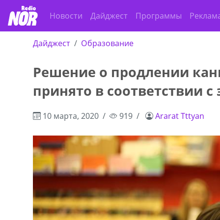
Новости
Дайджест
Программы
Реклам
Дайджест
Образование
Решение о продлении кани
принято в соответствии с
10 марта, 2020
919
Ararat Tttyan