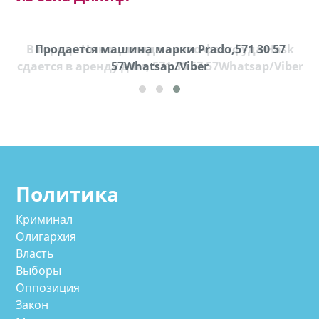
В городе Ниноцминда около фастфуда Hask
Продается машина марки Prado,571 30 57
П
cдается в аренду дом, 571 30 57 57Whatsap/Viber
57Whatsap/Viber
Политика
Криминал
Олигархия
Власть
Выборы
Оппозиция
Закон