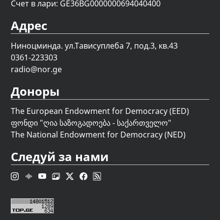
Счет в лари: GE36BG0000000694040400
Адрес
Ниноцминда. ул.Тависуплеба 7, под.3, кв.43
0361-223303
radio@nor.ge
Доноры
The European Endowment for Democracy (EED)
ფონდი "
ღია საზოგადოება - საქართველო
"
The National Endowment for Democracy (NED)
Следуй за нами