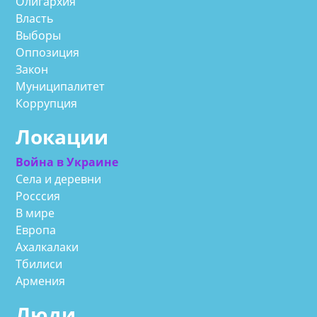
Олигархия
Власть
Выборы
Оппозиция
Закон
Муниципалитет
Коррупция
Локации
Война в Украине
Села и деревни
Росссия
В мире
Европа
Ахалкалаки
Тбилиси
Армения
Люди