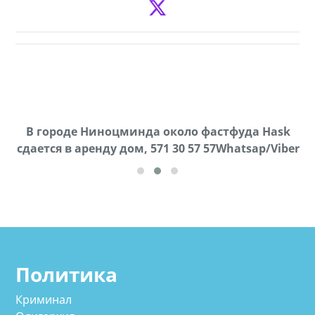
В городе Ниноцминда около фастфуда Hask
Продается машина марки Prado,571 30 57
П
cдается в аренду дом, 571 30 57 57Whatsap/Viber
57Whatsap/Viber
Политика
Криминал