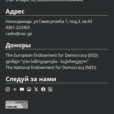
Адрес
Ниноцминда. ул.Тависуплеба 7, под.3, кв.43
0361-223303
radio@nor.ge
Доноры
The European Endowment for Democracy (EED)
ფონდი "
ღია საზოგადოება - საქართველო
"
The National Endowment for Democracy (NED)
Следуй за нами