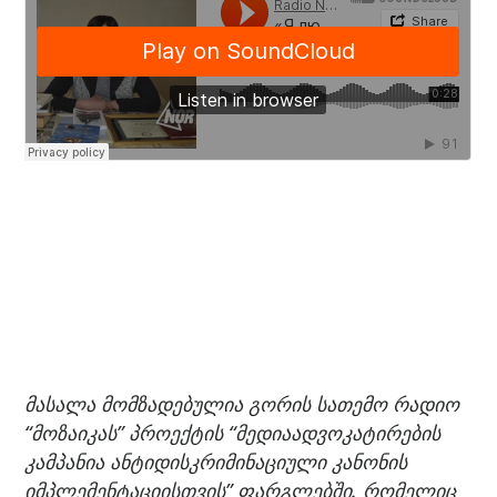
მასალა მომზადებულია გორის სათემო რადიო
“მოზაიკას” პროექტის “მედიაადვოკატირების
კამპანია ანტიდისკრიმინაციული კანონის
იმპლემენტაციისთვის” ფარგლებში. რომელიც