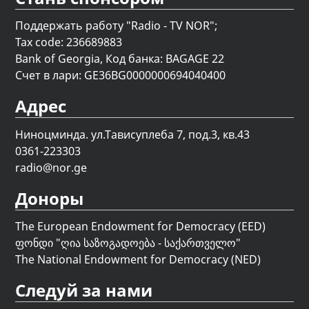
Поддержать работу "Radio - TV NOR";
Tax code: 236689883
Bank of Georgia, Код банка: BAGAGE 22
Счет в лари: GE36BG0000000694040400
Адрес
Ниноцминда. ул.Тависуплеба 7, под.3, кв.43
0361-223303
radio@nor.ge
Доноры
The European Endowment for Democracy (EED)
ფონდი "
ღია საზოგადოება - საქართველო
"
The National Endowment for Democracy (NED)
Следуй за нами