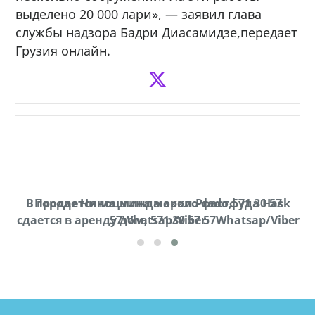
выделено 20 000 лари», — заявил глава
службы надзора Бадри Диасамидзе,передает
Грузия онлайн.
В городе Ниноцминда около фастфуда Hask
Продается машина марки Prado,571 30 57
П
cдается в аренду дом, 571 30 57 57Whatsap/Viber
57Whatsap/Viber