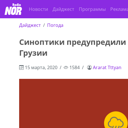
Новости
Дайджест
Программы
Реклам
Дайджест
Погода
Синоптики предупредили 
Грузии
15 марта, 2020
1584
Ararat Tttyan