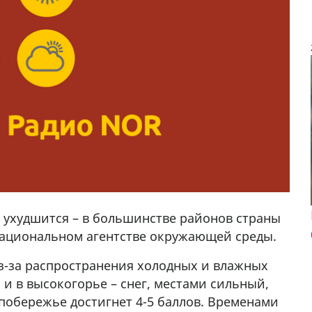
я ухудшится – в большинстве районов страны
Национальном агентстве окружающей среды.
 из-за распространения холодных и влажных
 и в высокогорье – снег, местами сильный,
 30 57
Продается соль оптом и в розницу в
побережье достигнет 4-5 баллов. Временами
мешках, 500 22 47 42