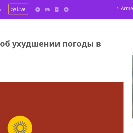
Arme
Live
а
об ухудшении погоды в