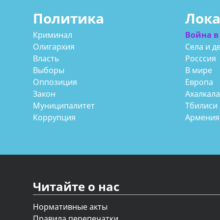
Политика
Лок
Криминал
Война в
Олигархия
Села и д
Власть
Росссия
Выборы
В мире
Оппозиция
Европа
Закон
Ахалкал
Муниципалитет
Тбилиси
Коррупция
Армения
Читайте о нас
Нормативные акты
Правила перепечатки