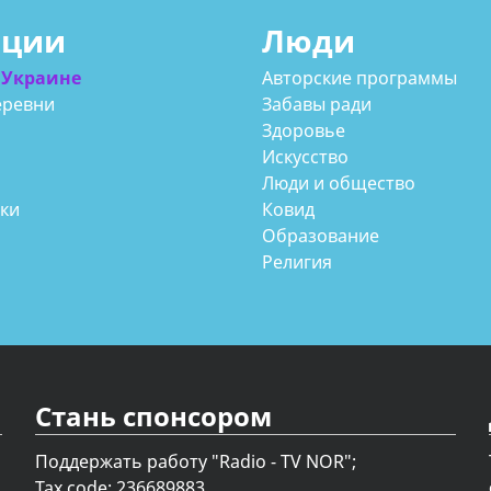
ации
Люди
 Украине
Авторские программы
еревни
Забавы ради
Здоровье
Искусство
Люди и общество
аки
Ковид
Образование
Религия
Стань спонсором
Поддержать работу "Radio - TV NOR";
Tax code: 236689883