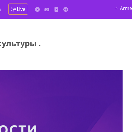
Arme
Live
а
культуры .
у в