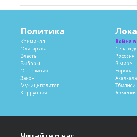
Политика
Лок
Криминал
Война в
Олигархия
Села и д
Власть
Росссия
Выборы
В мире
Оппозиция
Европа
Закон
Ахалкал
Муниципалитет
Тбилиси
Коррупция
Армения
Читайте о нас