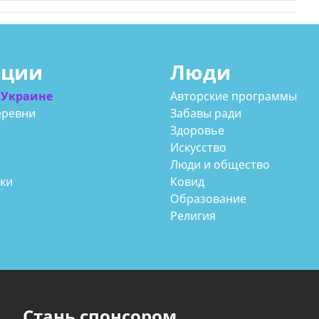
ации
Люди
 Украине
Авторские программы
еревни
Забавы ради
Здоровье
Искусство
Люди и общество
аки
Ковид
Образование
Религия
Стань спонсором