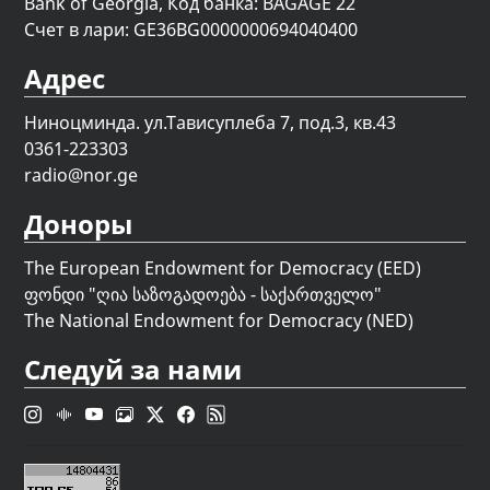
Bank of Georgia, Код банка: BAGAGE 22
Счет в лари: GE36BG0000000694040400
Адрес
Ниноцминда. ул.Тависуплеба 7, под.3, кв.43
0361-223303
radio@nor.ge
Доноры
The European Endowment for Democracy (EED)
ფონდი "
ღია საზოგადოება - საქართველო
"
The National Endowment for Democracy (NED)
Следуй за нами