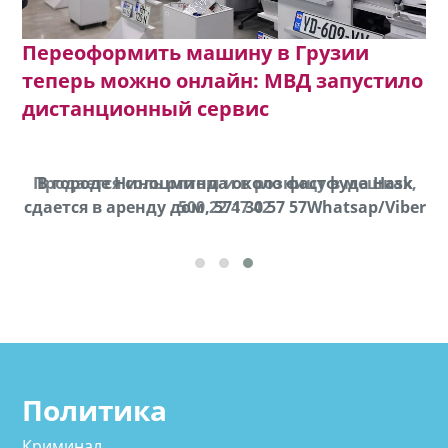
Переоформить машину в Грузии
теперь можно онлайн: МВД запустило
дистанционный сервис
Продается соль оптом и в розницу в мешках,
В городе Ниноцминда около фастфуда Hask
cдается в аренду дом, 571 30 57 57Whatsap/Viber
500 22 47 42
Политика
Криминал