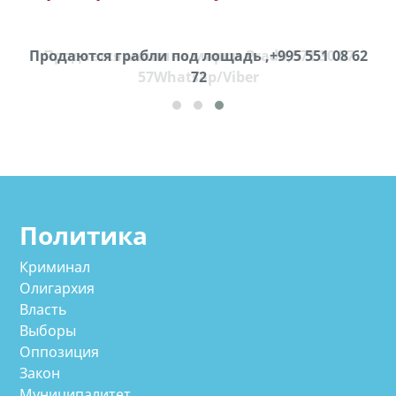
Продаются грабли под лощадь ,+995 551 08 62
Продается машина марки Prado,571 30 57
57Whatsap/Viber
72
cд
Политика
Криминал
Олигархия
Власть
Выборы
Оппозиция
Закон
Муниципалитет