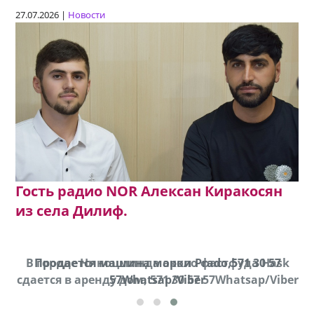
27.07.2026 |
Новости
Гость радио NOR Алексан Киракосян
из села Дилиф.
В городе Ниноцминда около фастфуда Hask
Продается машина марки Prado,571 30 57
П
cдается в аренду дом, 571 30 57 57Whatsap/Viber
57Whatsap/Viber