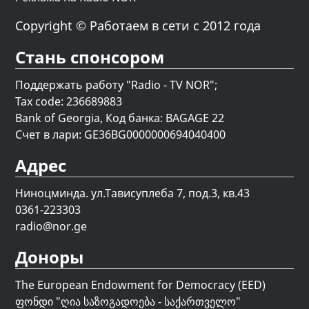
Copyright © Работаем в сети с 2012 года
Стань спонсором
Поддержать работу "Radio - TV NOR";
Tax code: 236689883
Bank of Georgia, Код банка: BAGAGE 22
Счет в лари: GE36BG0000000694040400
Адрес
Ниноцминда. ул.Тависуплеба 7, под.3, кв.43
0361-223303
radio@nor.ge
Доноры
The European Endowment for Democracy (EED)
ფონდი "
ღია საზოგადოება - საქართველო
"