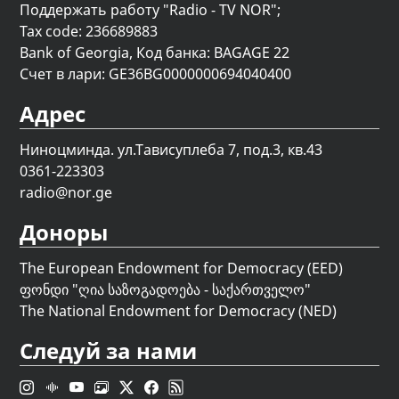
Поддержать работу "Radio - TV NOR";
Tax code: 236689883
Bank of Georgia, Код банка: BAGAGE 22
Счет в лари: GE36BG0000000694040400
Адрес
Ниноцминда. ул.Тависуплеба 7, под.3, кв.43
0361-223303
radio@nor.ge
Доноры
The European Endowment for Democracy (EED)
ფონდი "
ღია საზოგადოება - საქართველო
"
The National Endowment for Democracy (NED)
Следуй за нами