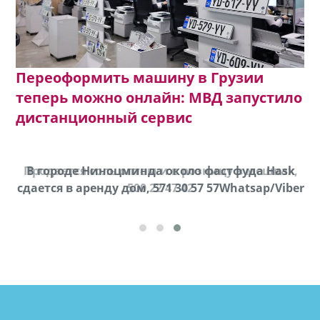
Переоформить машину в Грузии
теперь можно онлайн: МВД запустило
дистанционный сервис
Продается соль оптом и в розницу в мешках,
В городе Ниноцминда около фастфуда Hask
cдается в аренду дом, 571 30 57 57Whatsap/Viber
500 22 47 42