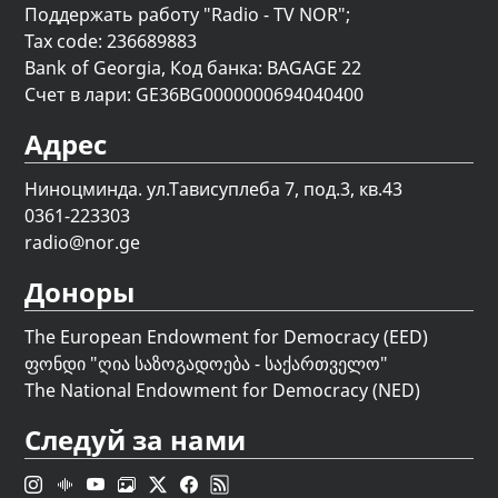
Поддержать работу "Radio - TV NOR";
Tax code: 236689883
Bank of Georgia, Код банка: BAGAGE 22
Счет в лари: GE36BG0000000694040400
Адрес
Ниноцминда. ул.Тависуплеба 7, под.3, кв.43
0361-223303
radio@nor.ge
Доноры
The European Endowment for Democracy (EED)
ფონდი "
ღია საზოგადოება - საქართველო
"
The National Endowment for Democracy (NED)
Следуй за нами