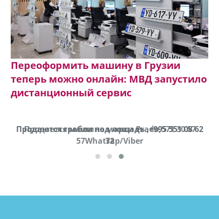
Переоформить машину в Грузии
теперь можно онлайн: МВД запустило
дистанционный сервис
Продаются грабли под лощадь ,+995 551 08 62
Продается машина марки Prado,571 30 57
57Whatsap/Viber
72
cд