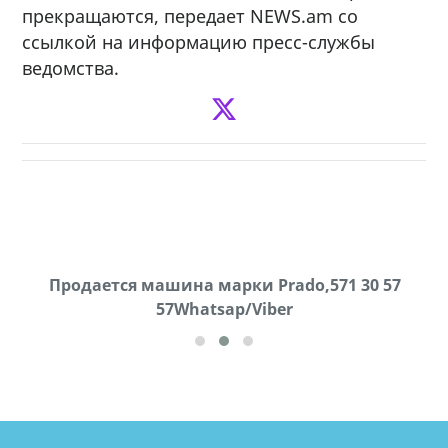
прекращаются, передает NEWS.am со
ссылкой на информацию пресс-службы
ведомства.
Продаются грабли под лощадь ,+995 551 08 62
Продается машина марки Prado,571 30 57
57Whatsap/Viber
72
cд