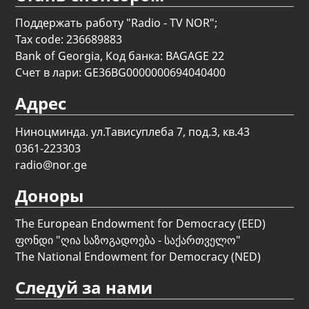
Поддержать работу "Radio - TV NOR";
Tax code: 236689883
Bank of Georgia, Код банка: BAGAGE 22
Счет в лари: GE36BG0000000694040400
Адрес
Ниноцминда. ул.Тависуплеба 7, под.3, кв.43
0361-223303
radio@nor.ge
Доноры
The European Endowment for Democracy (EED)
ფონდი "
ღია საზოგადოება - საქართველო
"
The National Endowment for Democracy (NED)
Следуй за нами