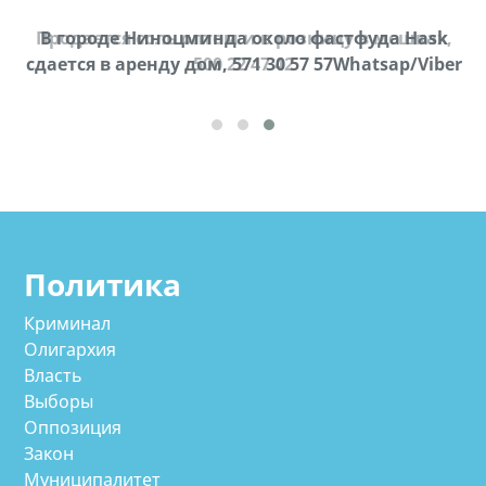
Продается соль оптом и в розницу в мешках,
В городе Ниноцминда около фастфуда Hask
cдается в аренду дом, 571 30 57 57Whatsap/Viber
500 22 47 42
Политика
Криминал
Олигархия
Власть
Выборы
Оппозиция
Закон
Муниципалитет