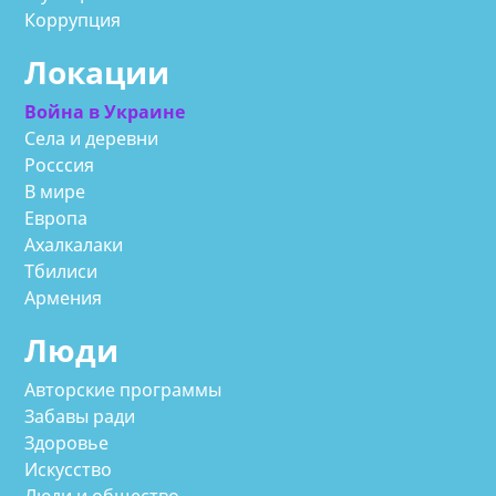
Коррупция
Локации
Война в Украине
Села и деревни
Росссия
В мире
Европа
Ахалкалаки
Тбилиси
Армения
Люди
Авторские программы
Забавы ради
Здоровье
Искусство
Люди и общество