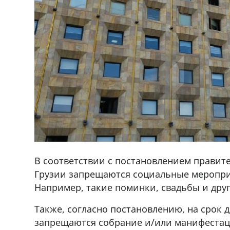
В соответствии с постановлением правител
Грузии запрещаются социальные мероприя
Например, такие поминки, свадьбы и дру
Также, согласно постановлению, на срок
запрещаются собрание и/или манифестац
ado,571 30 57
Продается соль оптом и в розниц