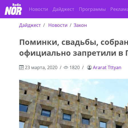
Новости
Дайджест
Программы
Реклам
Дайджест
Новости
Закон
Поминки, свадьбы, собран
официально запретили в 
23 марта, 2020
1820
Ararat Tttyan