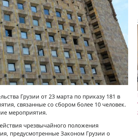
ьства Грузии от 23 марта по приказу 181 в
тия, связанные со сбором более 10 человек.
гие мероприятия.
 действия чрезвычайного положения
ия, предусмотренные Законом Грузии о
у в