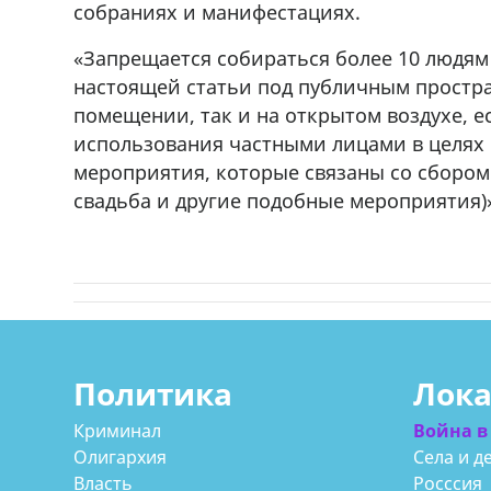
собраниях и манифестациях.
r
мешках, 500 22 47 42
«Запрещается собираться более 10 людям
настоящей статьи под публичным простра
помещении, так и на открытом воздухе, е
использования частными лицами в целях
мероприятия, которые связаны со сбором
свадьба и другие подобные мероприятия)»
Политика
Лок
Криминал
Война в
Олигархия
Села и д
Власть
Росссия