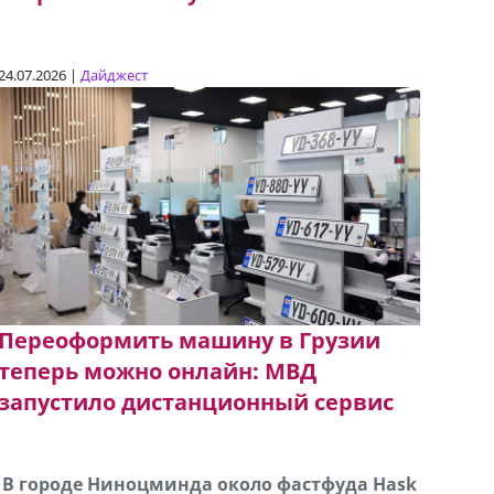
24.07.2026 |
Дайджест
Переоформить машину в Грузии
теперь можно онлайн: МВД
запустило дистанционный сервис
В городе Ниноцминда около фастфуда Hask
Продается машина марки Prado,571 30 57
Про