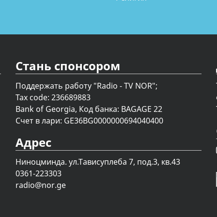
Стань спонсором
Поддержать работу "Radio - TV NOR";
Tax code: 236689883
Bank of Georgia, Код банка: BAGAGE 22
Счет в лари: GE36BG0000000694040400
Адрес
Ниноцминда. ул.Тависуплеба 7, под.3, кв.43
0361-223303
radio@nor.ge