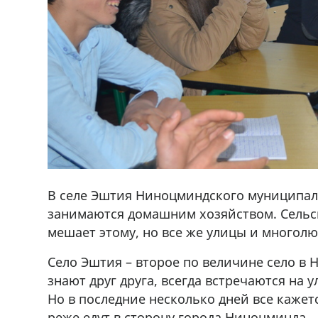
В селе Эштия Ниноцминдского муниципал
занимаются домашним хозяйством. Сельск
мешает этому, но все же улицы и многолю
Село Эштия – второе по величине село в
знают друг друга, всегда встречаются на 
ado,571 30 57
Продается соль оптом и в розниц
Но в последние несколько дней все кажет
r
мешках, 500 22 47 42
реже едут в сторону города Ниноцминда.