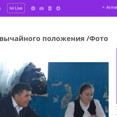
Arme
Live
а
звычайного положения /Фото