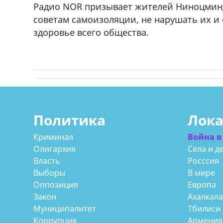
Радио NOR призывает жителей Ниноцминды
советам самоизоляции, не нарушать их и 
здоровье всего общества.
Политика
Лок
Криминал
Война в
Олигархия
Села и д
Власть
Росссия
Выборы
В мире
Оппозиция
Европа
Закон
Ахалкал
Муниципалитет
Тбилиси
Коррупция
Армения