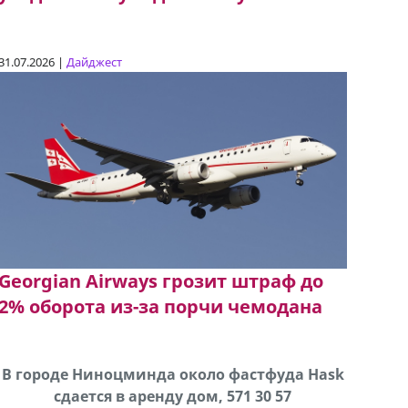
31.07.2026 |
Дайджест
Georgian Airways грозит штраф до
2% оборота из-за порчи чемодана
В городе Ниноцминда около фастфуда Hask
Продается машина марки Prado,571 30 57
Про
cдается в аренду дом, 571 30 57
57Whatsap/Viber