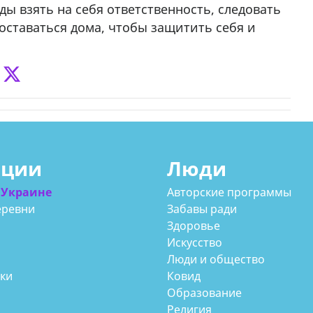
 взять на себя ответственность, следовать
оставаться дома, чтобы защитить себя и
ации
Люди
 Украине
Авторские программы
еревни
Забавы ради
Здоровье
Искусство
Люди и общество
аки
Ковид
Образование
Религия