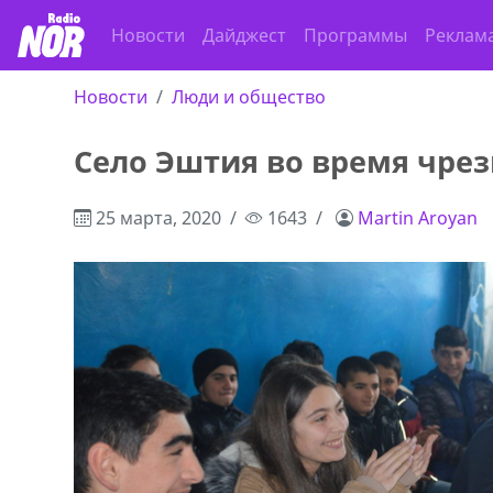
Новости
Дайджест
Программы
Реклам
Новости
Люди и общество
Село Эштия во время чре
25 марта, 2020
1643
Martin Aroyan