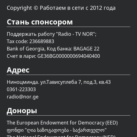
Copyright © Работаем в сети с 2012 года
Стань спонсором
Поддержать работу "Radio - TV NOR";
Tax code: 236689883
Bank of Georgia, Код банка: BAGAGE 22
Счет в лари: GE36BG0000000694040400
Адрес
Ниноцминда. ул.Тависуплеба 7, под.3, кв.43
0361-223303
radio@nor.ge
Доноры
The European Endowment for Democracy (EED)
ფონდი "
ღია საზოგადოება - საქართველო
"