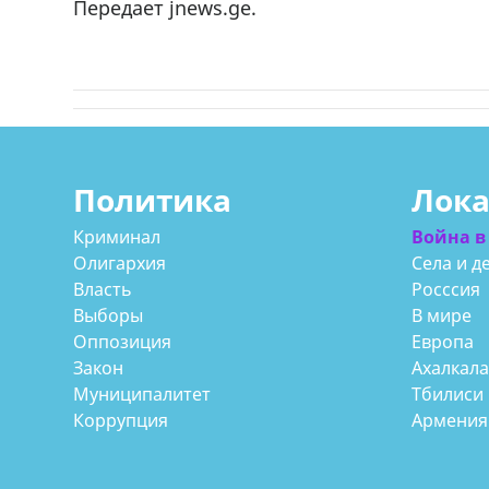
Передает jnews.ge.
Политика
Лок
Криминал
Война в
Олигархия
Села и д
Власть
Росссия
Выборы
В мире
Оппозиция
Европа
Закон
Ахалкал
Муниципалитет
Тбилиси
Коррупция
Армения