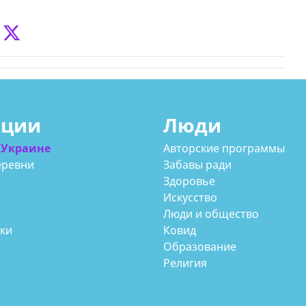
ации
Люди
 Украине
Авторские программы
еревни
Забавы ради
Здоровье
Искусство
Люди и общество
аки
Ковид
Образование
Религия