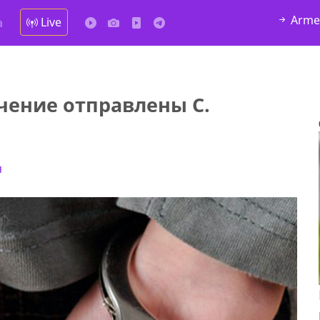
Arme
Live
а
чение отправлены С.
я