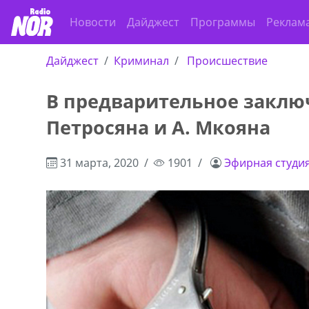
Новости
Дайджест
Программы
Реклам
Дайджест
Криминал
Происшествие
В предварительное заклю
Петросяна и А. Мкояна
31 марта, 2020
1901
Эфирная студи