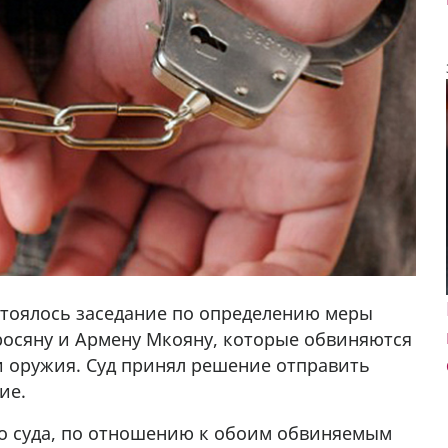
стоялось заседание по определению меры
росяну и Армену Мкояну, которые обвиняются
и оружия. Суд принял решение отправить
ие.
го суда, по отношению к обоим обвиняемым
да Hask