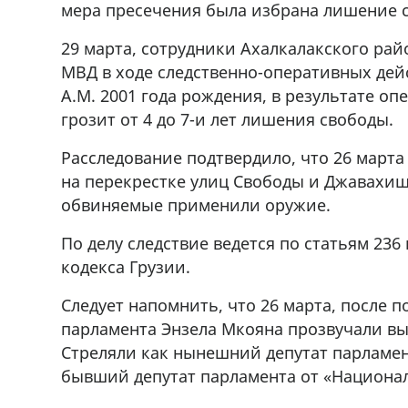
мера пресечения была избрана лишение 
cдается в аренду дом, 571 30 5
57Whatsap/Viber
29 марта, сотрудники Ахалкалакского ра
МВД в ходе следственно-оперативных дейс
А.М. 2001 года рождения, в результате о
грозит от 4 до 7-и лет лишения свободы.
Расследование подтвердило, что 26 марта
на перекрестке улиц Свободы и Джавахиш
обвиняемые применили оружие.
По делу следствие ведется по статьям 236 
кодекса Грузии.
Следует напомнить, что 26 марта, после по
парламента Энзела Мкояна прозвучали выс
Стреляли как нынешний депутат парламен
бывший депутат парламента от «Национа