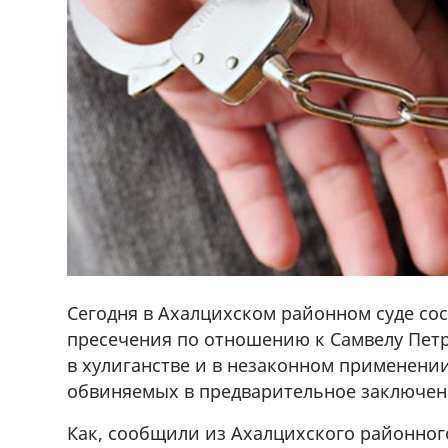
Сегодня в Ахалцихском районном суде со
пресечения по отношению к Самвелу Пет
в хулиганстве и в незаконном применени
обвиняемых в предварительное заключен
Как, сообщили из Ахалцихского районно
,+995 551 08 62
В городе Ниноцминда около фастфу