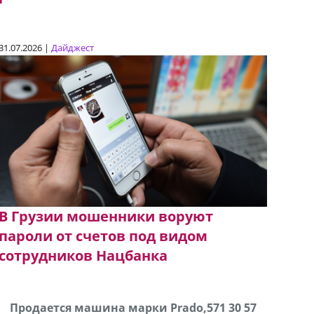
31.07.2026 |
Дайджест
В Грузии мошенники воруют
пароли от счетов под видом
сотрудников Нацбанка
Продаются грабли под лощадь ,+995 551 08 62
Продается машина марки Prado,571 30 57
В горо