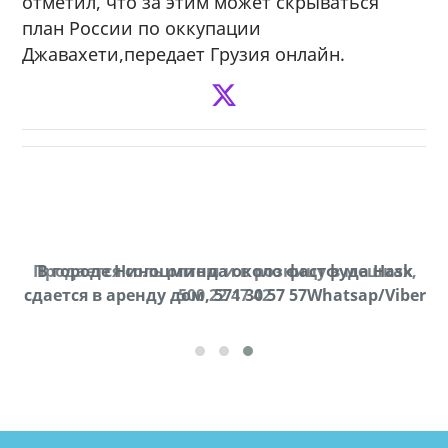
отметил, что за этим может скрываться
план России по оккупации
Джавахети,передает Грузия онлайн.
Продается соль оптом и в розницу в мешках,
В городе Ниноцминда около фастфуда Hask
cдается в аренду дом, 571 30 57 57Whatsap/Viber
500 22 47 42