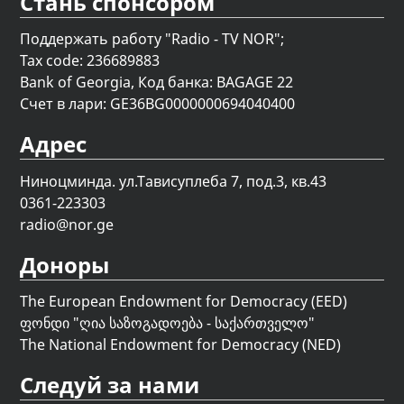
Стань спонсором
Поддержать работу "Radio - TV NOR";
Tax code: 236689883
Bank of Georgia, Код банка: BAGAGE 22
Счет в лари: GE36BG0000000694040400
Адрес
Ниноцминда. ул.Тависуплеба 7, под.3, кв.43
0361-223303
radio@nor.ge
Доноры
The European Endowment for Democracy (EED)
ფონდი "
ღია საზოგადოება - საქართველო
"
The National Endowment for Democracy (NED)
Следуй за нами