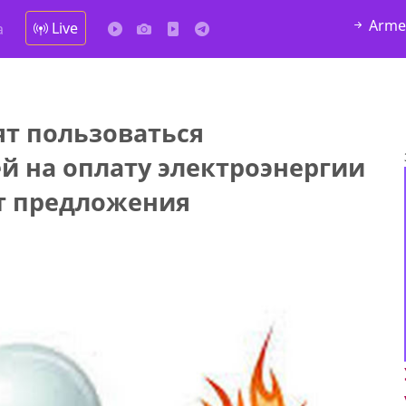
Arme
Live
а
ят пользоваться
й на оплату электроэнергии
от предложения