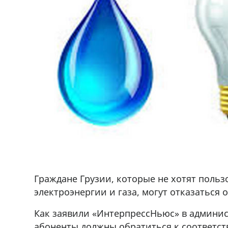
Граждане Грузии, которые не хотят польз
электроэнергии и газа, могут отказаться 
фастфуда Hask
Срочно на трассе Ниноцминда-Ц
Как заявили «ИнтерпрессНьюс» в админис
71 30 57
продается объект,+995 574 40 7
абоненты должны обратиться к соответс