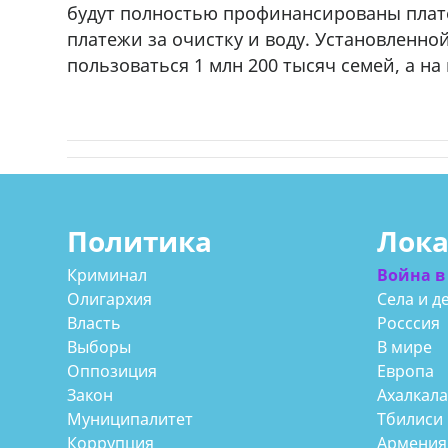
будут полностью профинансированы плат
платежи за очистку и воду. Установленно
пользоваться 1 млн 200 тысяч семей, а на
Политика
Лок
Криминал
Война в
Олигархия
Села и д
Власть
Росссия
Выборы
В мире
Оппозиция
Европа
Закон
Ахалкал
Муниципалитет
Тбилиси
Коррупция
Армения