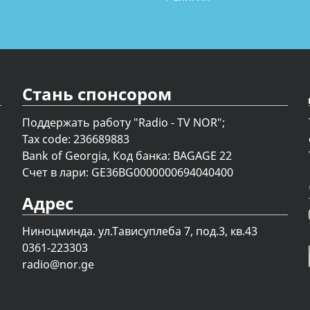
Стань спонсором
Поддержать работу "Radio - TV NOR";
Tax code: 236689883
Bank of Georgia, Код банка: BAGAGE 22
Счет в лари: GE36BG0000000694040400
Адрес
Ниноцминда. ул.Тависуплеба 7, под.3, кв.43
0361-223303
radio@nor.ge