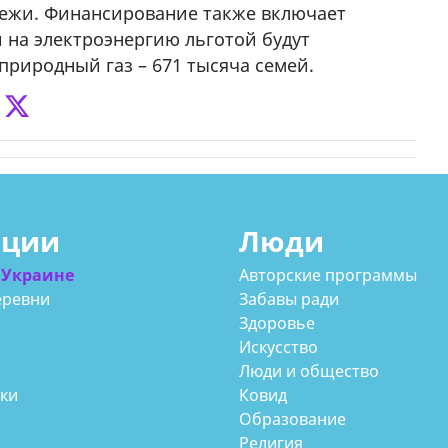
ежи. Финансирование также включает
й на электроэнергию льготой будут
 природный газ – 671 тысяча семей.
ации
Люди
 Украине
Авторские программы
еревни
Забавы ради
Здоровье
Искусство
Люди и общество
аки
Ковид
Образование
Религия