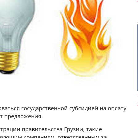
оваться государственной субсидией на оплату
от предложения.
алка
трации правительства Грузии, такие
4
твующим компаниям, ответственным за