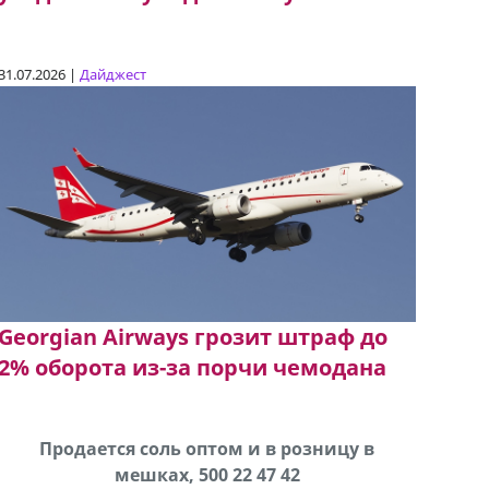
31.07.2026 |
Дайджест
Georgian Airways грозит штраф до
2% оборота из-за порчи чемодана
В городе Ниноцминда около фастфуда Hask
Продается соль оптом и в розницу в
Сро
cдается в аренду дом, 571 30 57
мешках, 500 22 47 42