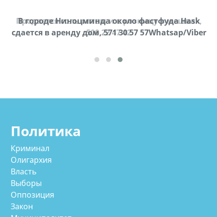
Продается соль оптом и в розницу в мешках,
В городе Ниноцминда около фастфуда Hask
cдается в аренду дом, 571 30 57 57Whatsap/Viber
500 22 47 42
Политика
Криминал
Олигархия
Власть
Выборы
Оппозиция
Закон