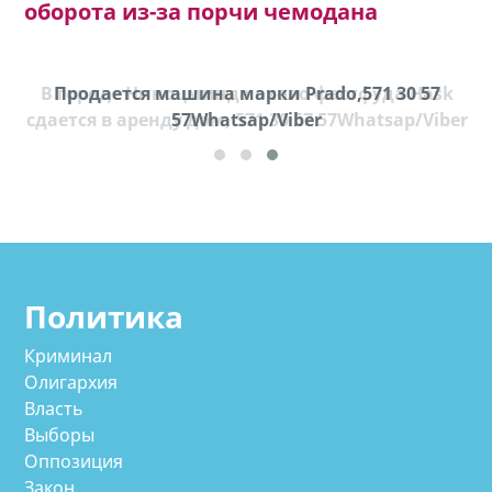
оборота из-за порчи чемодана
В городе Ниноцминда около фастфуда Hask
Продается машина марки Prado,571 30 57
П
cдается в аренду дом, 571 30 57 57Whatsap/Viber
57Whatsap/Viber
Политика
Криминал
Олигархия
Власть
Выборы
Оппозиция
Закон