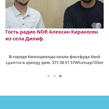
Гость радио NOR Алексан Киракосян
из села Дилиф.
Продается соль оптом и в розницу в мешках,
В городе Ниноцминда около фастфуда Hask
cдается в аренду дом, 571 30 57 57Whatsap/Viber
500 22 47 42