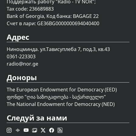
Поддержать работу "Radio - TV NOR";
Tax code: 236689883
Bank of Georgia, Код банка: BAGAGE 22
Счет в лари: GE36BG0000000694040400
Адрес
Ниноцминда. ул.Тависуплеба 7, под.3, кв.43
0361-223303
radio@nor.ge
Доноры
The European Endowment for Democracy (EED)
ფონდი "
ღია საზოგადოება - საქართველო
"
The National Endowment for Democracy (NED)
Следуй за нами