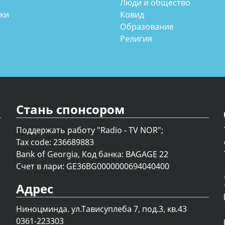
Люди и общество
аки
Ковид
Образование
Религия
Стань спонсором
Поддержать работу "Radio - TV NOR";
Tax code: 236689883
Bank of Georgia, Код банка: BAGAGE 22
Счет в лари: GE36BG0000000694040400
Адрес
Ниноцминда. ул.Тависуплеба 7, под.3, кв.43
0361-223303