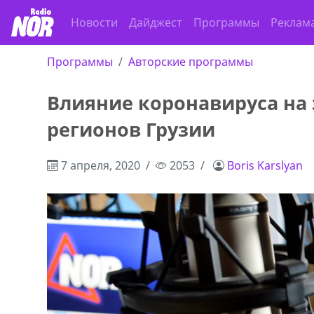
Новости
Дайджест
Программы
Реклам
Программы
Авторские программы
Влияние коронавируса на
регионов Грузии
7 апреля, 2020
2053
Boris Karslyan