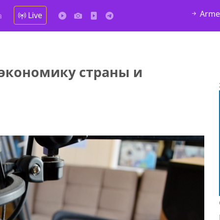
Arme
Live
а
 экономику страны и