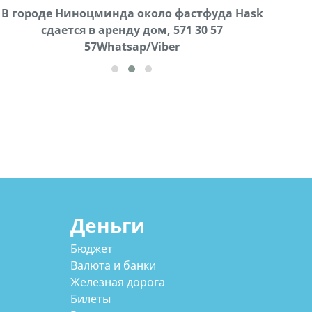
В городе Ниноцминда около фастфуда Hask
Продается машина марки Prado,571 30 57
Про
cдается в аренду дом, 571 30 57
57Whatsap/Viber
57Whatsap/Viber
Деньги
Бюджет
Валюта и банки
Железная дорога
Билеты