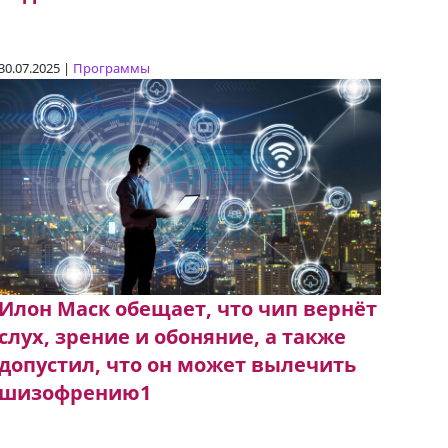
30.07.2025 |
Программы
Илон Маск обещает, что чип вернёт
слух, зрение и обоняние, а также
допустил, что он может вылечить
шизофрению1