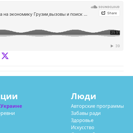
у в
ации
Люди
 Украине
Авторские программы
еревни
Забавы ради
Здоровье
Искусство