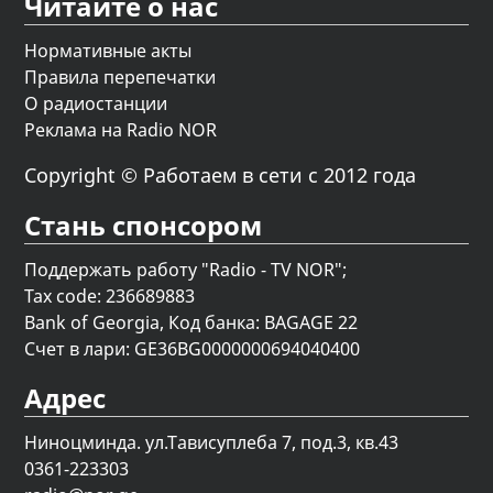
Читайте о нас
Нормативные акты
Правила перепечатки
О радиостанции
Реклама на Radio NOR
Copyright © Работаем в сети с 2012 года
Стань спонсором
Поддержать работу "Radio - TV NOR";
Tax code: 236689883
Bank of Georgia, Код банка: BAGAGE 22
Счет в лари: GE36BG0000000694040400
Адрес
Ниноцминда. ул.Тависуплеба 7, под.3, кв.43
0361-223303