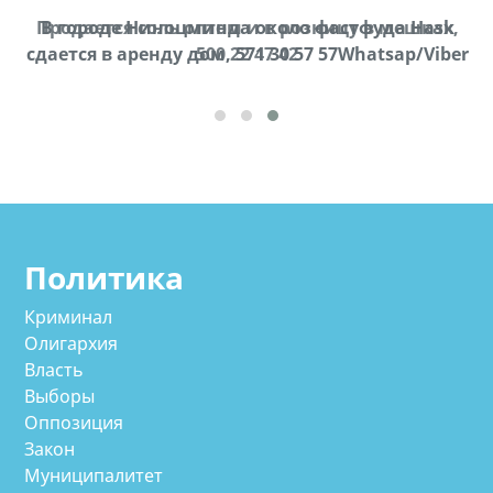
Продается соль оптом и в розницу в мешках,
В городе Ниноцминда около фастфуда Hask
cдается в аренду дом, 571 30 57 57Whatsap/Viber
500 22 47 42
Политика
Криминал
Олигархия
Власть
Выборы
Оппозиция
Закон
Муниципалитет