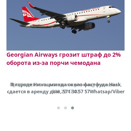
Georgian Airways грозит штраф до 2%
оборота из-за порчи чемодана
Продается соль оптом и в розницу в мешках,
В городе Ниноцминда около фастфуда Hask
cдается в аренду дом, 571 30 57 57Whatsap/Viber
500 22 47 42