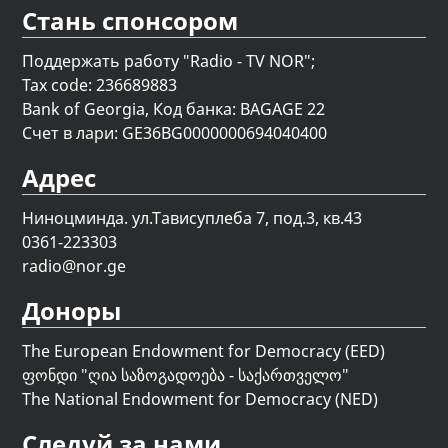
Стань спонсором
Поддержать работу "Radio - TV NOR";
Tax code: 236689883
Bank of Georgia, Код банка: BAGAGE 22
Счет в лари: GE36BG0000000694040400
Адрес
Ниноцминда. ул.Тависуплеба 7, под.3, кв.43
0361-223303
radio@nor.ge
Доноры
The European Endowment for Democracy (EED)
ფონდი "
ღია საზოგადოება - საქართველო
"
The National Endowment for Democracy (NED)
Следуй за нами