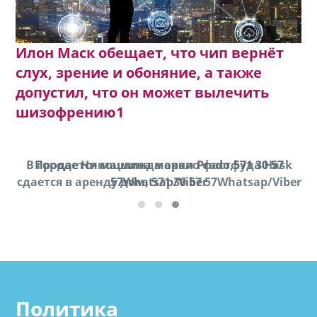
Илон Маск обещает, что чип вернёт
слух, зрение и обоняние, а также
допустил, что он может вылечить
шизофрению1
В городе Ниноцминда около фастфуда Hask
Продается машина марки Prado,571 30 57
П
cдается в аренду дом, 571 30 57 57Whatsap/Viber
57Whatsap/Viber
Политика