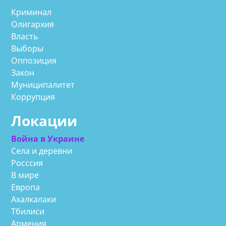
Криминал
Олигархия
Власть
Выборы
Оппозиция
Закон
Муниципалитет
Коррупция
Локации
Война в Украине
Села и деревни
Росссия
В мире
Европа
Ахалкалаки
Тбилиси
Армения