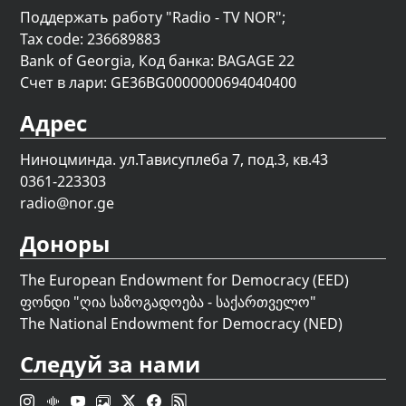
Поддержать работу "Radio - TV NOR";
Tax code: 236689883
Bank of Georgia, Код банка: BAGAGE 22
Счет в лари: GE36BG0000000694040400
Адрес
Ниноцминда. ул.Тависуплеба 7, под.3, кв.43
0361-223303
radio@nor.ge
Доноры
The European Endowment for Democracy (EED)
ფონდი "
ღია საზოგადოება - საქართველო
"
The National Endowment for Democracy (NED)
Следуй за нами