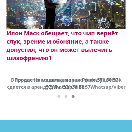
Илон Маск обещает, что чип вернёт
слух, зрение и обоняние, а также
допустил, что он может вылечить
шизофрению1
В городе Ниноцминда около фастфуда Hask
Продается машина марки Prado,571 30 57
П
cдается в аренду дом, 571 30 57 57Whatsap/Viber
57Whatsap/Viber