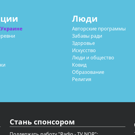
ации
Люди
 Украине
Авторские программы
еревни
Забавы ради
Здоровье
Искусство
Люди и общество
аки
Ковид
Образование
Религия
Стань спонсором
Поддержать работу "Radio - TV NOR";