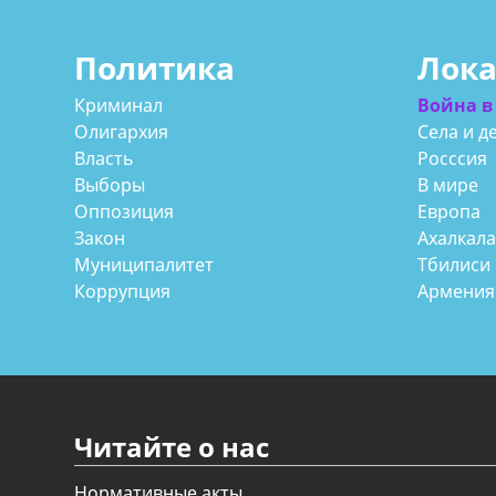
Политика
Лок
Криминал
Война в
Олигархия
Села и д
Власть
Росссия
Выборы
В мире
Оппозиция
Европа
Закон
Ахалкал
Муниципалитет
Тбилиси
Коррупция
Армения
Читайте о нас
Нормативные акты