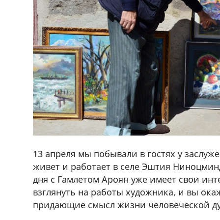
13 апреля мы побывали в гостях у заслуж
живет и работает в селе Эштия Ниноцмин
дня с Гамлетом Ароян уже имеет свои ин
взглянуть на работы художника, и вы окаж
ado,571 30 57
Продается соль опто и в розницу в 
придающие смысл жизни человеческой ду
r
500 22 47 42