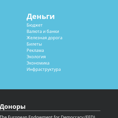
Деньги
Бюджет
Валюта и банки
Железная дорога
Билеты
Реклама
Экология
Экономика
Инфраструктура
Доноры
The European Endowment for Democracy (EED)