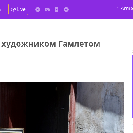
Arme
Live
а
м художником Гамлетом