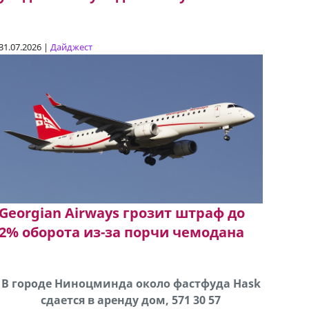
31.07.2026 |
Дайджест
Georgian Airways грозит штраф до
2% оборота из-за порчи чемодана
В городе Ниноцминда около фастфуда Hask
Продается машина марки Prado,571 30 57
Продае
cдается в аренду дом, 571 30 57
57Whatsap/Viber