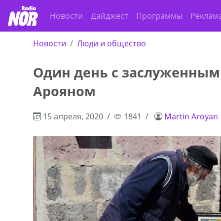
Новости
Дайджест
Программы
Реклам
Новости
Люди и общество
Один день с заслуженны
Арояном
15 апреля, 2020
1841
Martin Aroyan