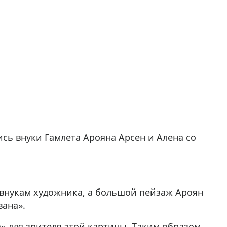
сь внуки Гамлета Арояна Арсен и Алена со
внукам художника, а большой пейзаж Ароян
вана».
» для зрителя этой картины. Таким образом,