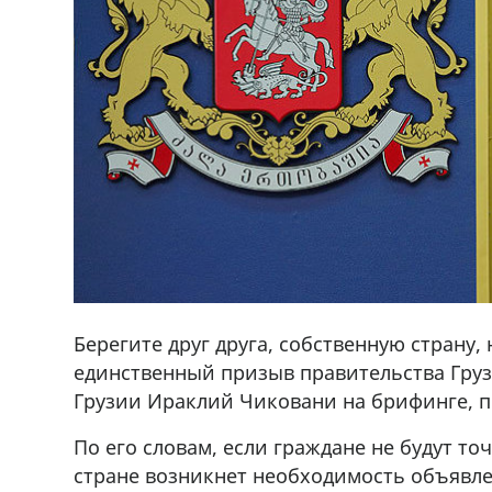
Берегите друг друга, собственную страну,
единственный призыв правительства Груз
Грузии Ираклий Чиковани на брифинге, 
По его словам, если граждане не будут т
стране возникнет необходимость объявле
ado,571 30 57
Продается соль оптом и в розниц