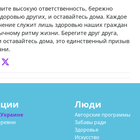
вите высокую ответственность, бережно
здоровью других, и оставайтесь дома. Каждое
чение служит лишь здоровью наших граждан
чному ритму жизни. Берегите друг друга,
и оставайтесь дома, это единственный призыв
ани.
ации
Люди
 Украине
Авторские программы
еревни
Забавы ради
Здоровье
Искусство