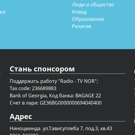
Люди и общество
аки
Ковид
Образование
Религия
Стань спонсором
Поддержать работу "Radio - TV NOR";
Tax code: 236689883
Bank of Georgia, Код банка: BAGAGE 22
Счет в лари: GE36BG0000000694040400
Адрес
Ниноцминда. ул.Тависуплеба 7, под.3, кв.43