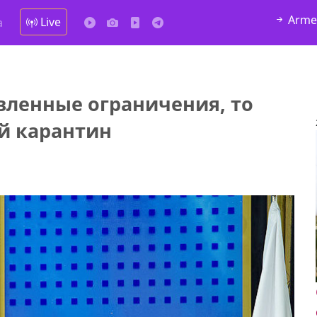
Arme
Live
а
вленные ограничения, то
й карантин