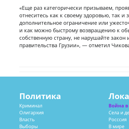
r
мешках, 500 22 47 42
«Еще раз категорически призываем, проя
отнеситесь как к своему здоровью, так и 
дополнительное ограничение или ужесто
и как можно быстрому возвращению к обы
собственную страну, не нарушайте закон 
правительства Грузии», — отметил Чиков
Политика
Лок
Криминал
Война в
Олигархия
Села и д
Власть
Росссия
Выборы
В мире