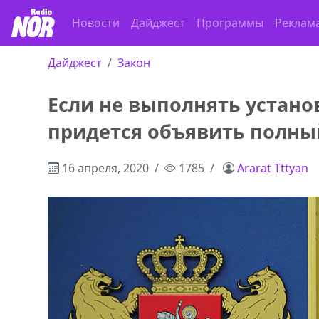
Новости
Дайджест
Программы
Реклам
Дайджест
Закон
Если не выполнять устано
придется объявить полны
16 апреля, 2020
1785
Ararat Tttyan