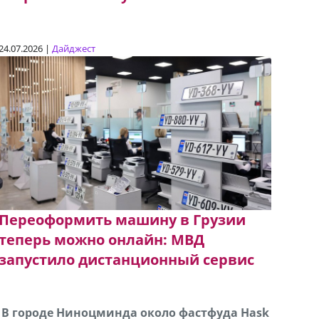
24.07.2026 |
Дайджест
Переоформить машину в Грузии
теперь можно онлайн: МВД
запустило дистанционный сервис
В городе Ниноцминда около фастфуда Hask
Продается машина марки Prado,571 30 57
Про