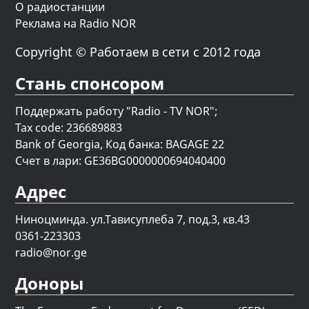
О радиостанции
Реклама на Radio NOR
Copyright © Работаем в сети с 2012 года
Стань спонсором
Поддержать работу "Radio - TV NOR";
Tax code: 236689883
Bank of Georgia, Код банка: BAGAGE 22
Счет в лари: GE36BG0000000694040400
Адрес
Ниноцминда. ул.Тависуплеба 7, под.3, кв.43
0361-223303
radio@nor.ge
Доноры