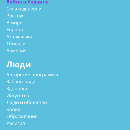
Война в Украине
Села и деревни
Росссия
В мире
Европа
Ахалкалаки
Тбилиси
Армения
Люди
Авторские программы
Забавы ради
Здоровье
Искусство
Люди и общество
Ковид
Образование
Религия