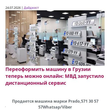
24.07.2026 |
Дайджест
Переоформить машину в Грузии
теперь можно онлайн: МВД запустило
дистанционный сервис
k
Продается машина марки Prado,571 30 57
П
ber
57Whatsap/Viber