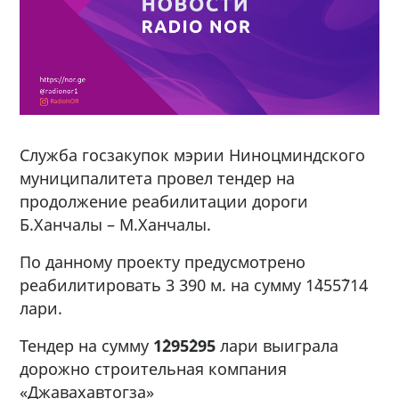
Служба госзакупок мэрии Ниноцминдского
муниципалитета провел тендер на
продолжение реабилитации дороги
Б.Ханчалы – М.Ханчалы.
По данному проекту предусмотрено
реабилитировать 3 390 м. на сумму 1`455`714
лари.
Тендер на сумму
1`295`295
лари выиграла
дорожно строительная компания
«Джавахавтогза»