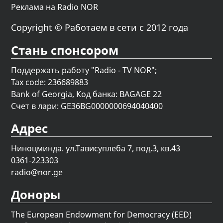
Реклама на Radio NOR
Copyright © Работаем в сети с 2012 года
Стань спонсором
Поддержать работу "Radio - TV NOR";
Tax code: 236689883
Bank of Georgia, Код банка: BAGAGE 22
Счет в лари: GE36BG0000000694040400
Адрес
Ниноцминда. ул.Тависуплеба 7, под.3, кв.43
0361-223303
radio@nor.ge
Доноры
The European Endowment for Democracy (EED)