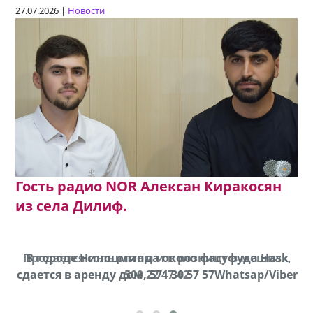
27.07.2026 |
Новости
Гость радио NOR Алексан Киракосян
из села Дилиф.
Продается соль оптом и в розницу в мешках,
В городе Ниноцминда около фастфуда Hask
cдается в аренду дом, 571 30 57 57Whatsap/Viber
500 22 47 42