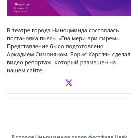
В театре города Ниноцминда состоялась
постановка пьесы «Гна мери ари сирем».
Представление было подготовлено
Аркадием Симоняном. Борис Карслян сделал
видео репортаж, который размещен на
нашем сайте.
В городе Ниноцминда около фастфуда Hask
Продается машина марки Prado,571 30 57
П