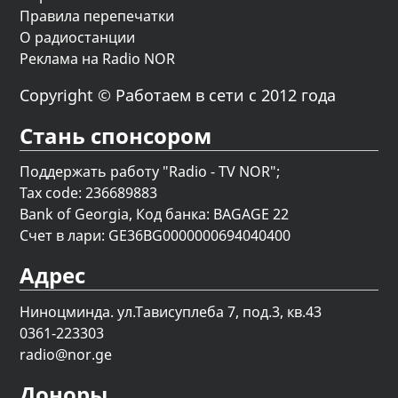
Правила перепечатки
О радиостанции
Реклама на Radio NOR
Copyright © Работаем в сети с 2012 года
Стань спонсором
Поддержать работу "Radio - TV NOR";
Tax code: 236689883
Bank of Georgia, Код банка: BAGAGE 22
Счет в лари: GE36BG0000000694040400
Адрес
Ниноцминда. ул.Тависуплеба 7, под.3, кв.43
0361-223303
radio@nor.ge
Доноры