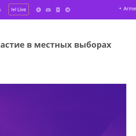
Arme
Live
а
частие в местных выборах
у в