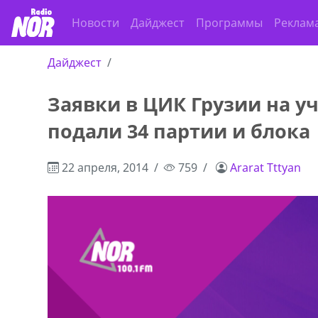
Новости
Дайджест
Программы
Реклам
Дайджест
Заявки в ЦИК Грузии на у
ado,571 30 57
Продается соль оптом и в розниц
подали 34 партии и блока
r
мешках, 500 22 47 42
22 апреля, 2014
759
Ararat Tttyan