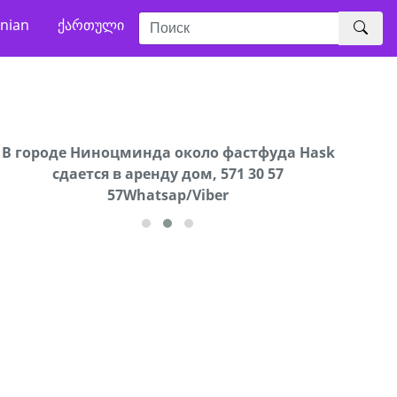
nian
ქართული
В городе Ниноцминда около фастфуда Hask
Продается машина марки Prado,571 30 57
Про
cдается в аренду дом, 571 30 57
57Whatsap/Viber
57Whatsap/Viber