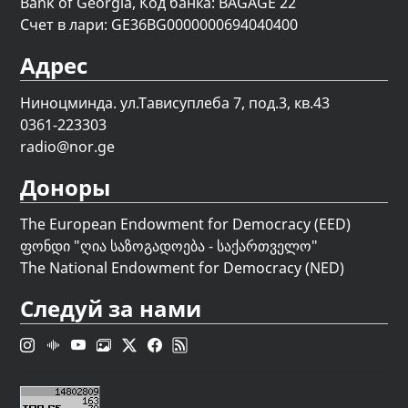
Bank of Georgia, Код банка: BAGAGE 22
Счет в лари: GE36BG0000000694040400
Адрес
Ниноцминда. ул.Тависуплеба 7, под.3, кв.43
0361-223303
radio@nor.ge
Доноры
The European Endowment for Democracy (EED)
ფონდი "
ღია საზოგადოება - საქართველო
"
The National Endowment for Democracy (NED)
Следуй за нами