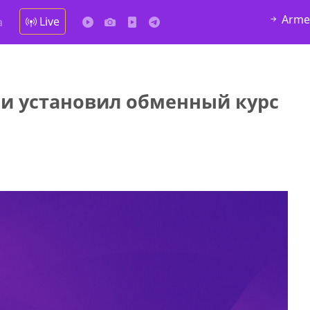
Arme
Live
а
и установил обменный курс
у в