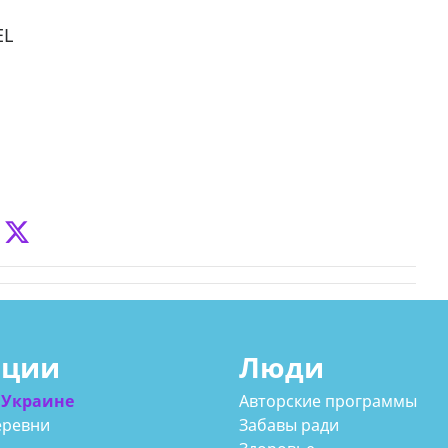
EL
ации
Люди
 Украине
Авторские программы
еревни
Забавы ради