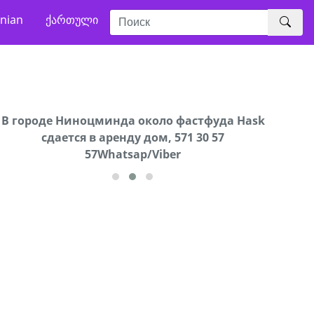
nian
ქართული
В городе Ниноцминда около фастфуда Hask
Продается машина марки Prado,571 30 57
Про
cдается в аренду дом, 571 30 57
57Whatsap/Viber
57Whatsap/Viber