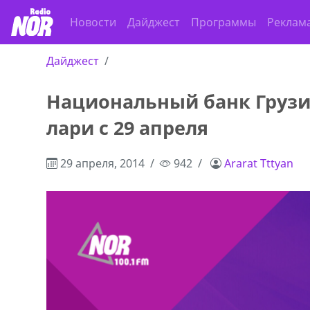
Новости
Дайджест
Программы
Реклам
Дайджест
Национальный банк Грузи
ado,571 30 57
Продается соль оптом и в розниц
лари с 29 апреля
r
мешках, 500 22 47 42
29 апреля, 2014
942
Ararat Tttyan