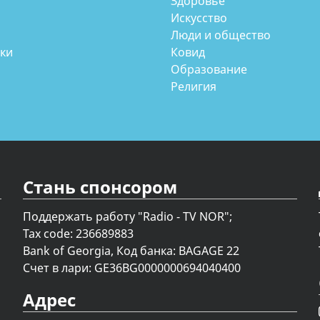
Здоровье
Искусство
Люди и общество
аки
Ковид
Образование
Религия
Стань спонсором
Поддержать работу "Radio - TV NOR";
Tax code: 236689883
Bank of Georgia, Код банка: BAGAGE 22
Счет в лари: GE36BG0000000694040400
Адрес