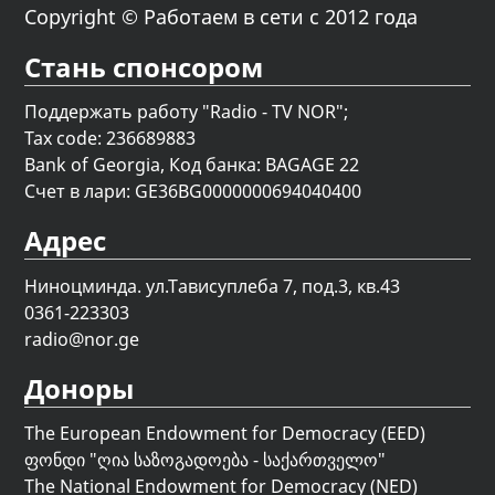
Copyright © Работаем в сети с 2012 года
Стань спонсором
Поддержать работу "Radio - TV NOR";
Tax code: 236689883
Bank of Georgia, Код банка: BAGAGE 22
Счет в лари: GE36BG0000000694040400
Адрес
Ниноцминда. ул.Тависуплеба 7, под.3, кв.43
0361-223303
radio@nor.ge
Доноры
The European Endowment for Democracy (EED)
ფონდი "
ღია საზოგადოება - საქართველო
"
The National Endowment for Democracy (NED)