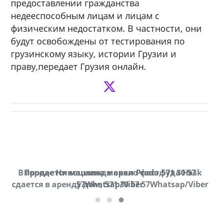
предоставлении гражданства
недееспособным лицам и лицам с
физическим недостатком. В частности, они
будут освобождены от тестирования по
грузинскому языку, истории Грузии и
праву,передает Грузия онлайн.
В городе Ниноцминда около фастфуда Hask
Продается машина марки Prado,571 30 57
П
cдается в аренду дом, 571 30 57 57Whatsap/Viber
57Whatsap/Viber