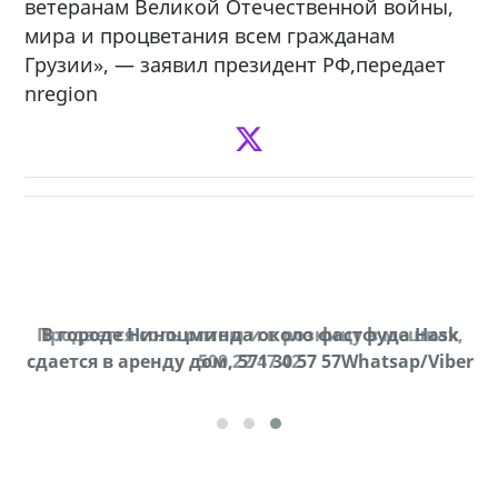
ветеранам Великой Отечественной войны,
мира и процветания всем гражданам
Грузии», — заявил президент РФ,передает
nregion
Продается соль оптом и в розницу в мешках,
В городе Ниноцминда около фастфуда Hask
cдается в аренду дом, 571 30 57 57Whatsap/Viber
500 22 47 42