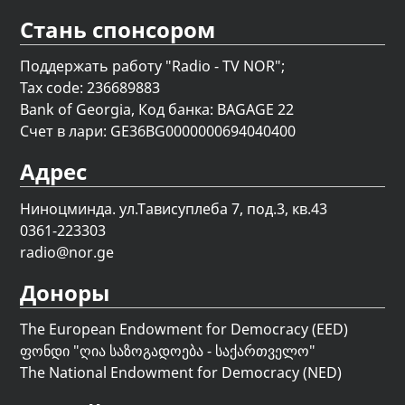
Стань спонсором
Поддержать работу "Radio - TV NOR";
Tax code: 236689883
Bank of Georgia, Код банка: BAGAGE 22
Счет в лари: GE36BG0000000694040400
Адрес
Ниноцминда. ул.Тависуплеба 7, под.3, кв.43
0361-223303
radio@nor.ge
Доноры
The European Endowment for Democracy (EED)
ფონდი "
ღია საზოგადოება - საქართველო
"
The National Endowment for Democracy (NED)