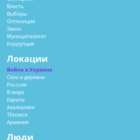
Власть
Выборы
Оппозиция
Закон
Муниципалитет
Коррупция
Локации
Война в Украине
Села и деревни
Росссия
В мире
Европа
Ахалкалаки
Тбилиси
Армения
Люди