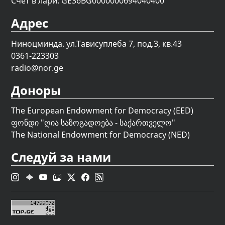
Счет в лари: GE36BG0000000694040400
Адрес
Ниноцминда. ул.Тависуплеба 7, под.3, кв.43
0361-223303
radio@nor.ge
Доноры
The European Endowment for Democracy (EED)
ფონდი "
ღია საზოგადოება - საქართველო
"
The National Endowment for Democracy (NED)
Следуй за нами