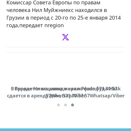
Комиссар Совета Европы по правам
человека Нил Муйжниекс находился в
Грузии в период с 20-го по 25-е января 2014
года,передает nregion
В городе Ниноцминда около фастфуда Hask
Продается машина марки Prado,571 30 57
П
cдается в аренду дом, 571 30 57 57Whatsap/Viber
57Whatsap/Viber