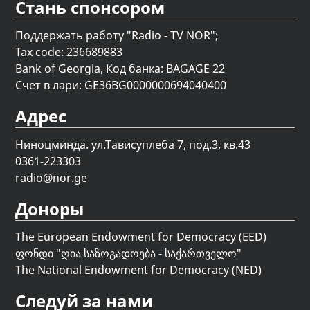
Стань спонсором
Поддержать работу "Radio - TV NOR";
Tax code: 236689883
Bank of Georgia, Код банка: BAGAGE 22
Счет в лари: GE36BG0000000694040400
Адрес
Ниноцминда. ул.Тависуплеба 7, под.3, кв.43
0361-223303
radio@nor.ge
Доноры
The European Endowment for Democracy (EED)
ფონდი "
ღია საზოგადოება - საქართველო
"
The National Endowment for Democracy (NED)
Следуй за нами