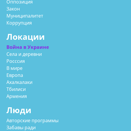
Оппозиция
Закон
Муниципалитет
Коррупция
Локации
Война в Украине
Села и деревни
Росссия
В мире
Европа
Ахалкалаки
Тбилиси
Армения
Люди
Авторские программы
Забавы ради