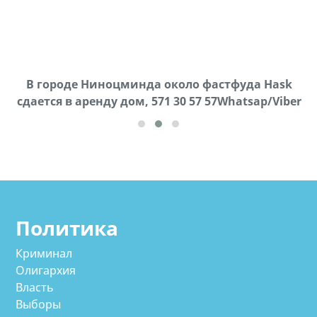
В городе Ниноцминда около фастфуда Hask
Продается машина марки Prado,571 30 57
П
cдается в аренду дом, 571 30 57 57Whatsap/Viber
57Whatsap/Viber
Политика
Криминал
Олигархия
Власть
Выборы