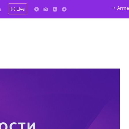
Arme
Live
а
у в