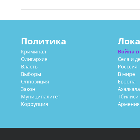
Политика
Лок
Криминал
Война в
Олигархия
Села и д
Власть
Росссия
Выборы
В мире
Оппозиция
Европа
Закон
Ахалкал
Муниципалитет
Тбилиси
Коррупция
Армения