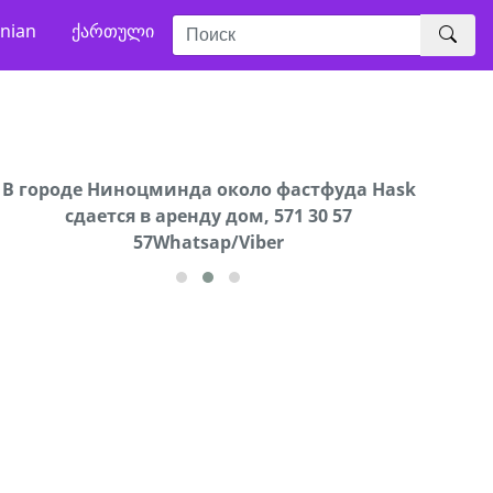
nian
ქართული
В городе Ниноцминда около фастфуда Hask
Продается машина марки Prado,571 30 57
Про
cдается в аренду дом, 571 30 57
57Whatsap/Viber
57Whatsap/Viber