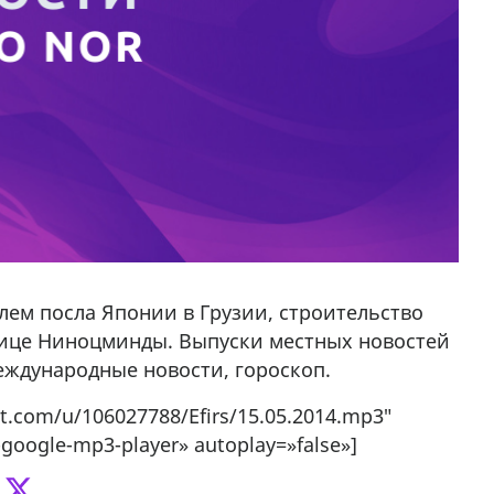
елем посла Японии в Грузии, строительство
лице Ниноцминды. Выпуски местных новостей
международные новости, гороскоп.
nt.com/u/106027788/Efirs/15.05.2014.mp3″
-google-mp3-player» autoplay=»false»]