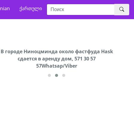
nian
ქართული
В городе Ниноцминда около фастфуда Hask
Продается машина марки Prado,571 30 57
Про
cдается в аренду дом, 571 30 57
57Whatsap/Viber
57Whatsap/Viber