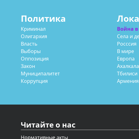
Политика
Лок
Криминал
Война в
Олигархия
Села и д
Власть
Росссия
Выборы
В мире
Оппозиция
Европа
Закон
Ахалкал
Муниципалитет
Тбилиси
Коррупция
Армения
Читайте о нас
Нормативные акты