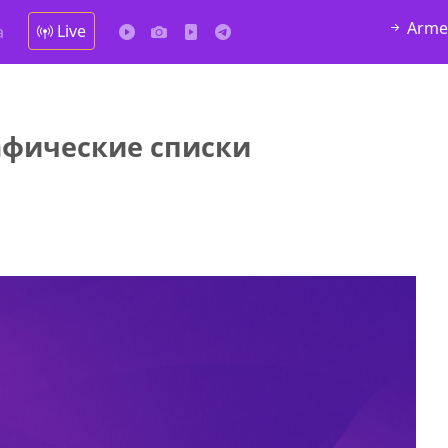
Arme
Live
а
афические списки
у в