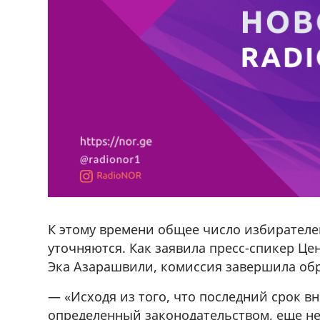
К этому времени общее число избирателей
уточняются. Как заявила пресс-спикер Ц
Эка Азарашвили, комиссия завершила об
— «Исходя из того, что последний срок в
определенный законодательством, еще не и