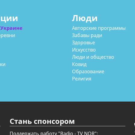
ации
Люди
 Украине
Авторские программы
еревни
Забавы ради
Здоровье
Искусство
Люди и общество
аки
Ковид
Образование
Религия
Стань спонсором
Поддержать работу "Radio - TV NOR";